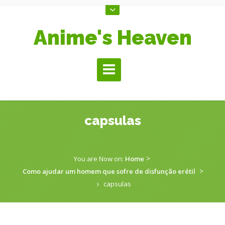
Anime's Heaven
capsulas
­ > ­
You are Now on:
Home
­ > ­
Como ajudar um homem que sofre de disfunção erétil
capsulas