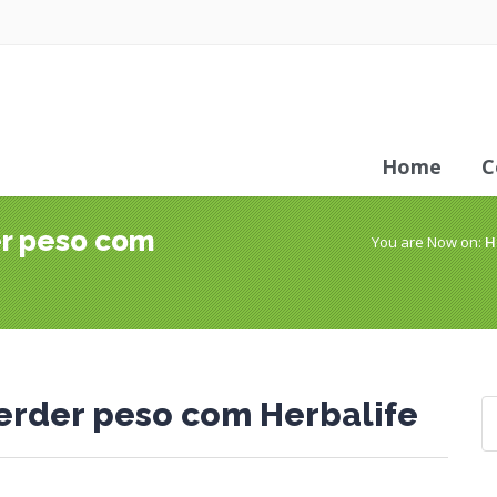
Home
C
er peso com
You are Now on:
H
 perder peso com Herbalife